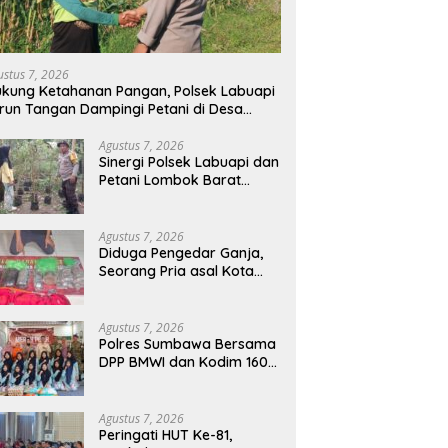
ustus 7, 2026
kung Ketahanan Pangan, Polsek Labuapi
run Tangan Dampingi Petani di Desa
arang Bongkot
Agustus 7, 2026
Sinergi Polsek Labuapi dan
Petani Lombok Barat
Perkuat Ketahanan
Pangan Nasional
Agustus 7, 2026
Diduga Pengedar Ganja,
Seorang Pria asal Kota
Mataram Ditangkap Polisi
di Sumbawa Barat
Agustus 7, 2026
Polres Sumbawa Bersama
DPP BMWI dan Kodim 1607
Gelar Bakti Sosial Merah
Putih di Ponpes Arrahman
Hidayatullah
Agustus 7, 2026
Peringati HUT Ke-81,