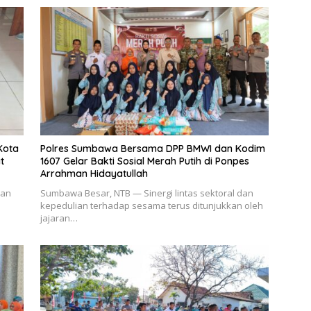
Kota
Polres Sumbawa Bersama DPP BMWI dan Kodim
t
1607 Gelar Bakti Sosial Merah Putih di Ponpes
Arrahman Hidayatullah
aan
Sumbawa Besar, NTB — Sinergi lintas sektoral dan
kepedulian terhadap sesama terus ditunjukkan oleh
jajaran…