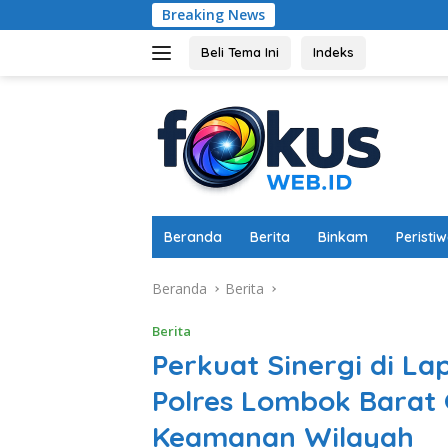
Langsung
Breaking News
Dukung Ketahanan
ke
konten
Beli Tema Ini
Indeks
Beranda
Berita
Binkam
Peristi
Beranda
Berita
Berita
Perkuat Sinergi di La
Polres Lombok Barat 
Keamanan Wilayah