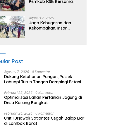
Pemkab KSB Bersama
Polres dan FK Unair Gelar
Seminar Kesehatan “1000
Hari Pertama Kehidupan”
Agustus 7, 2026
Jaga Kebugaran dan
Kekompakan, Insan
Maritim Pelabuhan Bima
Gelar Senam Bersama
ular Post
Agustus 7, 2026
0 Komentar
Dukung Ketahanan Pangan, Polsek
Labuapi Turun Tangan Dampingi Petani di
Desa Karang Bongkot
Februari 25, 2026
0 Komentar
Optimalisasi Lahan Pertanian Jagung di
Desa Karang Bongkot
Februari 26, 2026
0 Komentar
Unit Turjawali Satlantas Cegah Balap Liar
di Lombok Barat