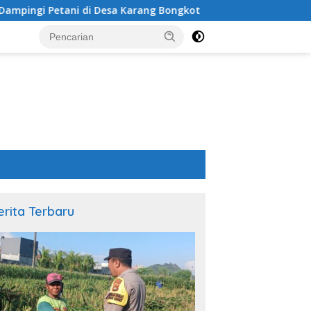
sa Karang Bongkot
Sinergi Polsek Labuapi dan Petani
erita Terbaru