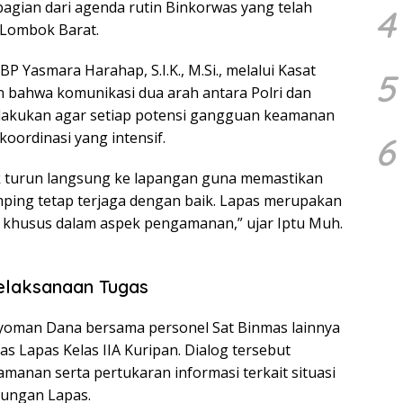
agian dari agenda rutin Binkorwas yang telah
4
s Lombok Barat.
 Yasmara Harahap, S.I.K., M.Si., melalui Kasat
5
 bahwa komunikasi dua arah antara Polri dan
 dilakukan agar setiap potensi gangguan keamanan
koordinasi yang intensif.
6
 turun langsung ke lapangan guna memastikan
mping tetap terjaga dengan baik. Lapas merupakan
n khusus dalam aspek pengamanan,” ujar Iptu Muh.
elaksanaan Tugas
Nyoman Dana bersama personel Sat Binmas lainnya
s Lapas Kelas IIA Kuripan. Dialog tersebut
anan serta pertukaran informasi terkait situasi
gkungan Lapas.