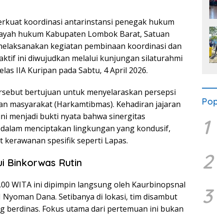
kuat koordinasi antarinstansi penegak hukum
ilayah hukum Kabupaten Lombok Barat, Satuan
melaksanakan kegiatan pembinaan koordinasi dan
tif ini diwujudkan melalui kunjungan silaturahmi
as IIA Kuripan pada Sabtu, 4 April 2026.
rsebut bertujuan untuk menyelaraskan persepsi
Pop
n masyarakat (Harkamtibmas). Kehadiran jajaran
ini menjadi bukti nyata bahwa sinergitas
1
dalam menciptakan lingkungan yang kondusif,
t kerawanan spesifik seperti Lapas.
2
i Binkorwas Rutin
.00 WITA ini dipimpin langsung oleh Kaurbinopsnal
3
 Nyoman Dana. Setibanya di lokasi, tim disambut
g berdinas. Fokus utama dari pertemuan ini bukan