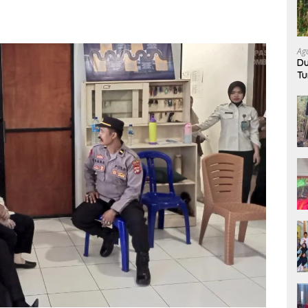
Ag
Du
Tu
K