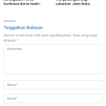
Sumbawa Barat Hadiri
Lebarkan Jalan Buka
“Jalan Perjuangan dan
Harapan
Sharing Pengelolaan
Pariwisata Bendungan Tiu
Suntuk”
Tinggalkan Balasan
Alamat email Anda tidak akan dipublikasikan.
Ruas yang wajib
ditandai
*