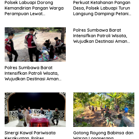
Polsek Labuapi Dorong
Perkuat Ketahanan Pangan
Kemandirian Pangan Warga
Desa, Polsek Labuapi Turun
Perampuan Lewat
Langsung Dampingi Petani
Pemanfaatan Pekarangan
Merembu
Rumah
Polres Sumbawa Barat
Intensifkan Patroli Wisata,
Wujudkan Destinasi Aman
dan Nyaman bagi
Masyarakat
Polres Sumbawa Barat
Intensifkan Patroli Wisata,
Wujudkan Destinasi Aman
dan Nyaman bagi
Masyarakat
Sinergi Kawal Pariwisata
Gotong Royong Babinsa dan
Kerakyatan, Polres
Warga Longserang,