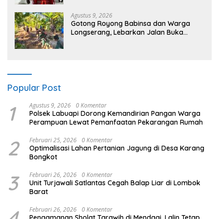
Pariwisata Bendungan Tiu Suntuk”
Agustus 9, 2026
Gotong Royong Babinsa dan Warga
Longserang, Lebarkan Jalan Buka
Harapan
Popular Post
1
Agustus 9, 2026
0 Komentar
Polsek Labuapi Dorong Kemandirian Pangan Warga
Perampuan Lewat Pemanfaatan Pekarangan Rumah
2
Februari 25, 2026
0 Komentar
Optimalisasi Lahan Pertanian Jagung di Desa Karang
Bongkot
3
Februari 26, 2026
0 Komentar
Unit Turjawali Satlantas Cegah Balap Liar di Lombok
Barat
4
Februari 26, 2026
0 Komentar
Pengamanan Sholat Tarawih di Mendagi, Lalin Tetap