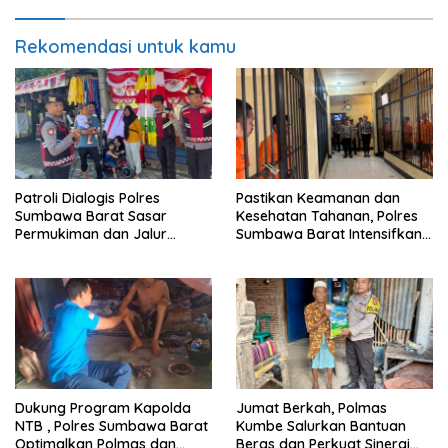
Rekomendasi untuk kamu
Patroli Dialogis Polres
Pastikan Keamanan dan
Sumbawa Barat Sasar
Kesehatan Tahanan, Polres
Permukiman dan Jalur
Sumbawa Barat Intensifkan
Ramai, Jaga Kamtibmas
Pengecekan Rutan Secara
Tetap Kondusif
Berkala
Dukung Program Kapolda
Jumat Berkah, Polmas
NTB , Polres Sumbawa Barat
Kumbe Salurkan Bantuan
Optimalkan Polmas dan
Beras dan Perkuat Sinergi