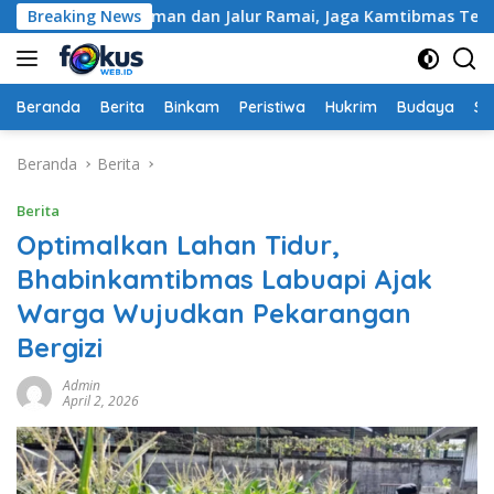
Langsung
ar Permukiman dan Jalur Ramai, Jaga Kamtibmas Tetap Kondusi
Breaking News
ke
konten
Beranda
Berita
Binkam
Peristiwa
Hukrim
Budaya
So
Beranda
Berita
Berita
Optimalkan Lahan Tidur,
Bhabinkamtibmas Labuapi Ajak
Warga Wujudkan Pekarangan
Bergizi
Admin
April 2, 2026