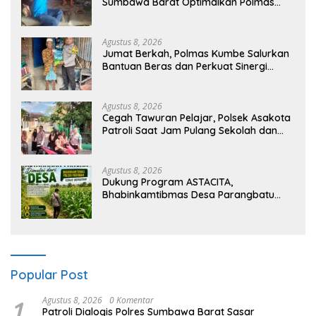
Sumbawa Barat Optimalkan Polmas
dan Pendekatan Humanis di Masyarakat
Agustus 8, 2026
Jumat Berkah, Polmas Kumbe Salurkan
Bantuan Beras dan Perkuat Sinergi
Kamtibmas
Agustus 8, 2026
Cegah Tawuran Pelajar, Polsek Asakota
Patroli Saat Jam Pulang Sekolah dan
Bantu Atur Lalu Lintas
Agustus 8, 2026
Dukung Program ASTACITA,
Bhabinkamtibmas Desa Parangbatu
Polsek Parengan Polresta Tuban
laksanakan sambang tanaman Jagung
Di Desa Parangbatu Kec. Parengan
Popular Post
1
Agustus 8, 2026
0 Komentar
Patroli Dialogis Polres Sumbawa Barat Sasar