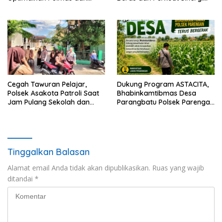
Pendekatan Humanis di
Kamtibmas
Masyarakat
Cegah Tawuran Pelajar,
Dukung Program ASTACITA,
Polsek Asakota Patroli Saat
Bhabinkamtibmas Desa
Jam Pulang Sekolah dan
Parangbatu Polsek Parengan
Bantu Atur Lalu Lintas
Polresta Tuban laksanakan
sambang tanaman Jagung
Di Desa Parangbatu Kec.
Parengan
Tinggalkan Balasan
Alamat email Anda tidak akan dipublikasikan.
Ruas yang wajib
ditandai
*