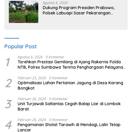
Agustus 6, 2026
Dukung Program Presiden Prabowo,
Polsek Labuapi Sasar Pekarangan
Warga di Lombok Barat
Popular Post
1
Agustus 6, 2026
0 Komentar
Torehkan Prestasi Gemilang di Ajang Rakernis Polda
NTB, Polres Sumbawa Terima Penghargaan Pelayanan
Prima Kapolri
2
Februari 25, 2026
0 Komentar
Optimalisasi Lahan Pertanian Jagung di Desa Karang
Bongkot
3
Februari 26, 2026
0 Komentar
Unit Turjawali Satlantas Cegah Balap Liar di Lombok
Barat
4
Februari 26, 2026
0 Komentar
Pengamanan Sholat Tarawih di Mendagi, Lalin Tetap
Lancar