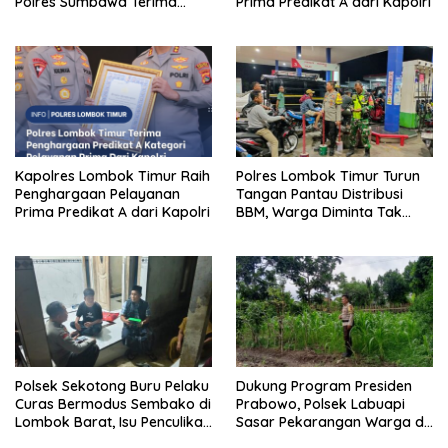
Polres Sumbawa Terima
Prima Predikat A dari Kapolri
Penghargaan Pelayanan
Prima Kapolri
Kapolres Lombok Timur Raih
Polres Lombok Timur Turun
Penghargaan Pelayanan
Tangan Pantau Distribusi
Prima Predikat A dari Kapolri
BBM, Warga Diminta Tak
Panic Buying
Polsek Sekotong Buru Pelaku
Dukung Program Presiden
Curas Bermodus Sembako di
Prabowo, Polsek Labuapi
Lombok Barat, Isu Penculikan
Sasar Pekarangan Warga di
Dipastikan Hoaks
Lombok Barat