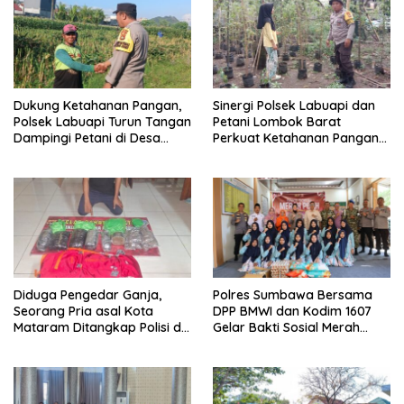
Dukung Ketahanan Pangan,
Sinergi Polsek Labuapi dan
Polsek Labuapi Turun Tangan
Petani Lombok Barat
Dampingi Petani di Desa
Perkuat Ketahanan Pangan
Karang Bongkot
Nasional
Diduga Pengedar Ganja,
Polres Sumbawa Bersama
Seorang Pria asal Kota
DPP BMWI dan Kodim 1607
Mataram Ditangkap Polisi di
Gelar Bakti Sosial Merah
Sumbawa Barat
Putih di Ponpes Arrahman
Hidayatullah