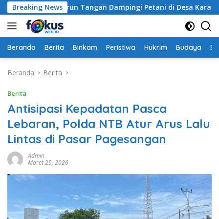
Langsung
Labuapi Turun Tangan Dampingi Petani di Desa Karang Bongk
Breaking News
ke
konten
Beranda
Berita
Binkam
Peristiwa
Hukrim
Budaya
So
Beranda
Berita
Berita
Antisipasi Kepadatan Pasca
Lebaran, Polda NTB Atur Arus Lalu
Lintas di Pasar Pagesangan
Admin
Maret 29, 2026