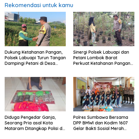
Rekomendasi untuk kamu
Dukung Ketahanan Pangan,
Sinergi Polsek Labuapi dan
Polsek Labuapi Turun Tangan
Petani Lombok Barat
Dampingi Petani di Desa
Perkuat Ketahanan Pangan
Karang Bongkot
Nasional
Diduga Pengedar Ganja,
Polres Sumbawa Bersama
Seorang Pria asal Kota
DPP BMWI dan Kodim 1607
Mataram Ditangkap Polisi di
Gelar Bakti Sosial Merah
Sumbawa Barat
Putih di Ponpes Arrahman