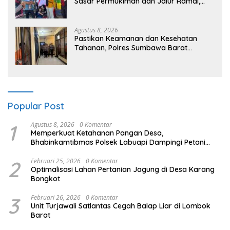
Sasar Permukiman dan Jalur Ramai,
Jaga Kamtibmas Tetap Kondusif
Agustus 8, 2026
Pastikan Keamanan dan Kesehatan
Tahanan, Polres Sumbawa Barat
Intensifkan Pengecekan Rutan Secara
Berkala
Popular Post
1
Agustus 8, 2026
0 Komentar
Memperkuat Ketahanan Pangan Desa,
Bhabinkamtibmas Polsek Labuapi Dampingi Petani
Kuranji Dalang
2
Februari 25, 2026
0 Komentar
Optimalisasi Lahan Pertanian Jagung di Desa Karang
Bongkot
3
Februari 26, 2026
0 Komentar
Unit Turjawali Satlantas Cegah Balap Liar di Lombok
Barat