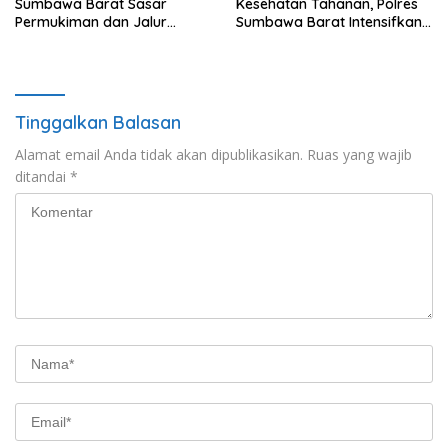
Sumbawa Barat Sasar
Kesehatan Tahanan, Polres
Permukiman dan Jalur
Sumbawa Barat Intensifkan
Ramai, Jaga Kamtibmas
Pengecekan Rutan Secara
Tetap Kondusif
Berkala
Tinggalkan Balasan
Alamat email Anda tidak akan dipublikasikan.
Ruas yang wajib
ditandai
*