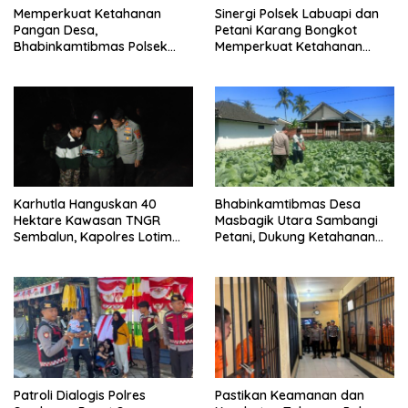
Memperkuat Ketahanan
Sinergi Polsek Labuapi dan
Pangan Desa,
Petani Karang Bongkot
Bhabinkamtibmas Polsek
Memperkuat Ketahanan
Labuapi Dampingi Petani
Pangan Nasional
Kuranji Dalang
Karhutla Hanguskan 40
Bhabinkamtibmas Desa
Hektare Kawasan TNGR
Masbagik Utara Sambangi
Sembalun, Kapolres Lotim
Petani, Dukung Ketahanan
Turun Langsung Padamkan
Pangan dan Swasembada
Api
Pangan
Patroli Dialogis Polres
Pastikan Keamanan dan