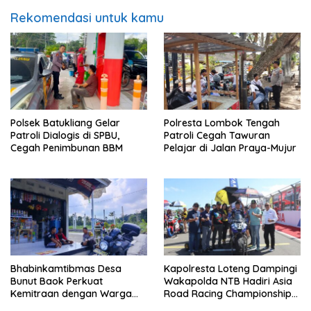
Rekomendasi untuk kamu
Polsek Batukliang Gelar
Polresta Lombok Tengah
Patroli Dialogis di SPBU,
Patroli Cegah Tawuran
Cegah Penimbunan BBM
Pelajar di Jalan Praya-Mujur
Bhabinkamtibmas Desa
Kapolresta Loteng Dampingi
Bunut Baok Perkuat
Wakapolda NTB Hadiri Asia
Kemitraan dengan Warga
Road Racing Championship
untuk Jaga Kamtibmas
2026 di Sirkuit Mandalika