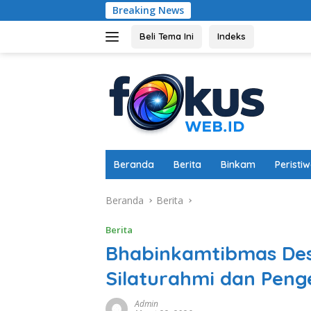
Langsung
Breaking News
Jumat Berkah, 
ke
konten
Beli Tema Ini
Indeks
Beranda
Berita
Binkam
Peristi
Beranda
Berita
Berita
Bhabinkamtibmas Des
Silaturahmi dan Pen
Admin