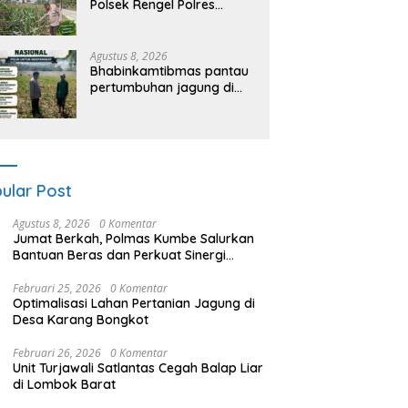
Polsek Rengel Polres
Tuban Turun Cek Tanaman
Jagung Warga di Desa
Rengel
Agustus 8, 2026
Bhabinkamtibmas pantau
pertumbuhan jagung di
Desa Binaan, dukung
Ketahanan Pangan.
ular Post
Agustus 8, 2026
0 Komentar
Jumat Berkah, Polmas Kumbe Salurkan
Bantuan Beras dan Perkuat Sinergi
Kamtibmas
Februari 25, 2026
0 Komentar
Optimalisasi Lahan Pertanian Jagung di
Desa Karang Bongkot
Februari 26, 2026
0 Komentar
Unit Turjawali Satlantas Cegah Balap Liar
di Lombok Barat