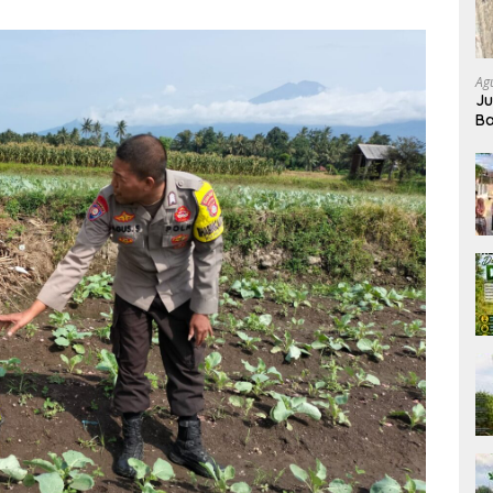
Ag
Ju
Ba
K