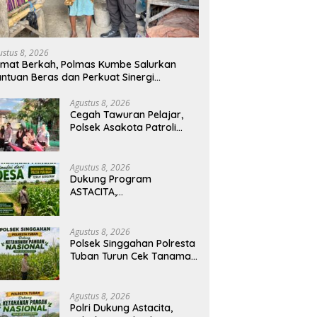
ustus 8, 2026
mat Berkah, Polmas Kumbe Salurkan
ntuan Beras dan Perkuat Sinergi
amtibmas
Agustus 8, 2026
Cegah Tawuran Pelajar,
Polsek Asakota Patroli
Saat Jam Pulang Sekolah
dan Bantu Atur Lalu Lintas
Agustus 8, 2026
Dukung Program
ASTACITA,
Bhabinkamtibmas Desa
Parangbatu Polsek
Parengan Polresta Tuban
Agustus 8, 2026
laksanakan sambang
Polsek Singgahan Polresta
tanaman Jagung Di Desa
Tuban Turun Cek Tanaman
Parangbatu Kec. Parengan
jagung Warga di Desa
Mulyoagung
Agustus 8, 2026
Polri Dukung Astacita,