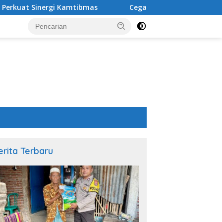
mtibmas
Cegah Tawuran Pelajar, Polsek Asakota Patroli
erita Terbaru