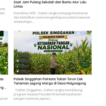
Saat Jam Pulang Sekolah dan Bantu Atur Lalu
Lintas
yomi
atan
Kota Bima, NTB – Dalam rangka menjaga keamanan
dan ketertiban serta mengantisipasi potensi tawuran
antarpelajar,…
as
Polsek Singgahan Polresta Tuban Turun Cek
Tanaman jagung Warga di Desa Mulyoagung
ng Di
TUBAN, Singgahan,- Dalam rangka mendukung
program Astacita Presiden RI terkait ketahanan
ajaran
pangan nasional, jajaran…