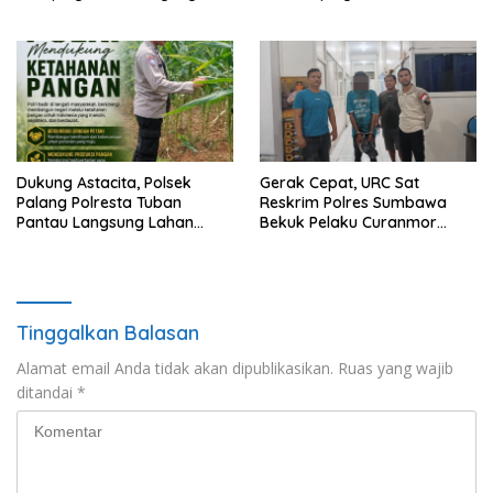
Dukung Ketahanan Pangan
Jagung Dukung Ketahanan
Pangan Nasional
Dukung Astacita, Polsek
Gerak Cepat, URC Sat
Palang Polresta Tuban
Reskrim Polres Sumbawa
Pantau Langsung Lahan
Bekuk Pelaku Curanmor
Jagung milik warga Desa
Lintas TKP Beserta Barang
Ketambul
Bukti Motor
Tinggalkan Balasan
Alamat email Anda tidak akan dipublikasikan.
Ruas yang wajib
ditandai
*