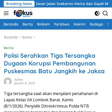
Langsung
olres Bima Kota Sasar Jalan Soekarno-Hatta dan Gajah Mada
Breaking News
ke
konten
Beranda
Berita
Binkam
Peristiwa
Hukrim
Budaya
So
Beranda
Berita
Berita
Polisi Serahkan Tiga Tersangka
Dugaan Korupsi Pembangunan
Puskesmas Batu Jangkih ke Jaksa
Admin
Januari 8, 2026
Tiga tersangka saat akan menjalani penahanan di
Lapas Kelas IIA Lombok Barat, Kamis
(8/1/2026). Penyidik Ditreskrimsus Polda NTB