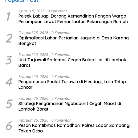
1
Agustus 9, 2026
0 Komentar
Polsek Labuapi Dorong Kemandirian Pangan Warga
Perampuan Lewat Pemanfaatan Pekarangan Rumah
2
Februari 25, 2026
0 Komentar
Optimalisasi Lahan Pertanian Jagung di Desa Karang
Bongkot
3
Februari 26, 2026
0 Komentar
Unit Turjawali Satlantas Cegah Balap Liar di Lombok
Barat
4
Februari 26, 2026
0 Komentar
Pengamanan Sholat Tarawih di Mendagi, Lalin Tetap
Lancar
5
Februari 26, 2026
0 Komentar
Strategi Pengamanan Ngabuburit Cegah Macet di
Lombok Barat
6
Februari 26, 2026
0 Komentar
Pesan Kamtibmas Ramadhan: Polres Lobar Sambangi
Tokoh Desa