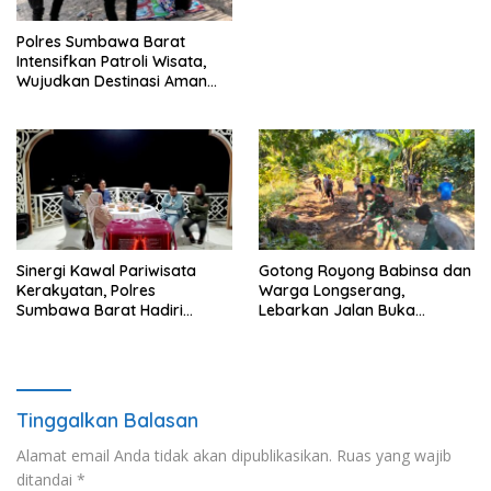
Polres Sumbawa Barat
Intensifkan Patroli Wisata,
Wujudkan Destinasi Aman
dan Nyaman bagi
Masyarakat
Sinergi Kawal Pariwisata
Gotong Royong Babinsa dan
Kerakyatan, Polres
Warga Longserang,
Sumbawa Barat Hadiri
Lebarkan Jalan Buka
“Jalan Perjuangan dan
Harapan
Sharing Pengelolaan
Pariwisata Bendungan Tiu
Suntuk”
Tinggalkan Balasan
Alamat email Anda tidak akan dipublikasikan.
Ruas yang wajib
ditandai
*