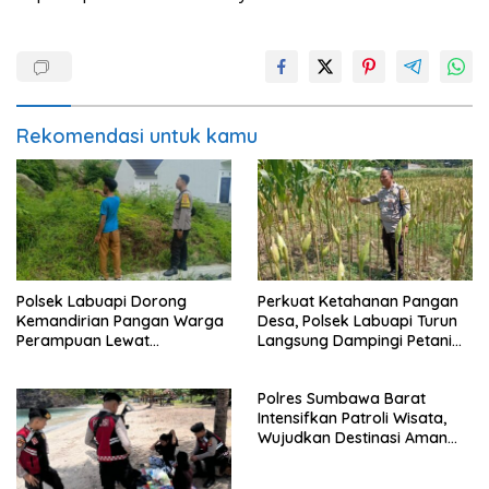
Rekomendasi untuk kamu
Polsek Labuapi Dorong
Perkuat Ketahanan Pangan
Kemandirian Pangan Warga
Desa, Polsek Labuapi Turun
Perampuan Lewat
Langsung Dampingi Petani
Pemanfaatan Pekarangan
Merembu
Rumah
Polres Sumbawa Barat
Intensifkan Patroli Wisata,
Wujudkan Destinasi Aman
dan Nyaman bagi
Masyarakat